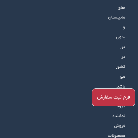
های
مانیسمان
و
بدون
درز
در
کشور
می
باشد.
این
فرم ثبت سفارش
گروه
نماینده
فروش
محصولات