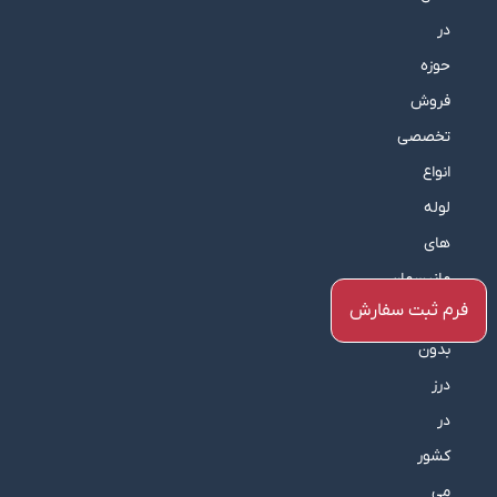
در
حوزه
فروش
تخصصی
انواع
لوله
های
مانیسمان
فرم ثبت سفارش
و
بدون
درز
در
کشور
می